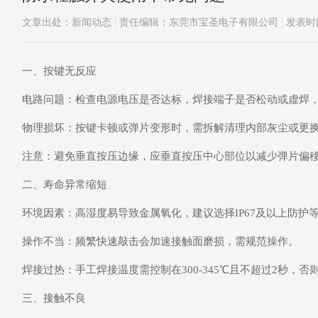
文章出处：新闻动态
责任编辑：东莞市宝圣电子有限公司
发表时间
一、按键无反应
电路问题‌：检查电源电压是否达标，焊接端子是否松动或虚焊
物理损坏‌：按键卡顿或弹片变形时，需拆解清理内部灰尘或更
注意：避免垂直按压边缘，应垂直按压中心部位以减少弹片偏
二、寿命异常缩短
环境因素‌：高湿度易导致金属氧化，建议选择IP67及以上防护
操作不当‌：频繁快速敲击会加速接触面磨损，需规范操作。
焊接过热‌：手工焊接温度需控制在300-345℃且不超过2秒，
三、接触不良